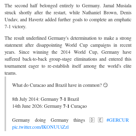
The second half belonged entirely to Germany. Jamal Musiala
struck shortly after the restart, while Nathaniel Brown, Denis
Undav, and Havertz added further goals to complete an emphatic
7-1 victory.
The result underlined Germany's determination to make a strong
statement after disappointing World Cup campaigns in recent
years. Since winning the 2014 World Cup, Germany have
suffered back-to-back group-stage eliminations and entered this
tournament eager to re-establish itself among the world's elite
teams.
What do Curacao and Brazil have in common? 😏
8th July 2014: Germany 𝟕-𝟏 Brazil
14th June 2026: Germany 𝟕-𝟏 Curaçao
Germany doing Germany things 🇩🇪
#GERCUR
pic.twitter.com/IKONUUiZzl