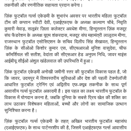
तकनीकी और रणनीतिक सहायता प्रदान करेगा।
ज़िंक फुटबॉल गर्ल्स एकेडमी के शुभारंभ अवसर पर भारतीय महिला फुटबॉल
टीम की कप्तान स्वीटी देवी, एआईएफएफ के अध्यक्ष कल्याण चौबे, निवृति
कुमारी मेवाड़, सलूबंर ज़िला कलेक्टर अवधेश मीणा, हिन्दुस्तान ज़िंक मजदूर
संघ फैडरेशन के अध्यक्ष यूएम शंकरदास, मजदूर संघ महामंत्री लालूराम मीणा,
राजस्थान फुटबॉल एसोसिएशन के सचिव दिलीप सिंह शेखावत, हिन्दुस्तान
ज़िंक के सीओओ किशोर कुमार एस, सीएचआरओ मुनिश वासुदेवा, चीफ
कॉमर्शियल सी सतीश, वेदांता की सीएसआर हेड अनुपम निधि, जावर माइंस
आईबीयू सीईओ अंशुल खंडेलवाल की उपस्थिति में हुआ।
ज़िंक फुटबॉल एकेडमी अनोखी जमीनी स्तर की फुटबॉल विकास पहल है, जो
कि जावर, उदयपुर में विश्वस्तरीय सुविधाओं और देश की पहली टेक्नोलॉजी
आधारित फुटबॉल ट्रेनिंग एवं अद्वितीय एफ-क्यूब तकनीक के साथ पूर्ण
आवासीय गर्ल्स फुटबॉल अकादमी है। इस पहल का लक्ष्य भारतीय फुटबॉल के
विकास में योगदान करना है, जबकि दुनिया के सबसे प्रिय खेल की शक्ति का
लाभ उठाकर विशेषकर महिलाओं, बच्चों और लोगों का सामाजिक उत्थान
सुनिश्चित करना है।
ज़िंक फुटबॉल गर्ल्स एकेडमी के तहत् अखिल भारतीय फुटबॉल महासंघ
(एआईएफएफ) के साथ पार्टनरशीप की है, जिसमें एआईएफएफ गर्ल्स आवासीय