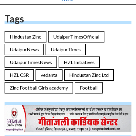
Tags
Hindustan Zinc
UdaipurTimesOfficial
UdaipurNews
UdaipurTimes
UdaipurTimesNews
HZL Initiatives
HZL CSR
vedanta
Hindustan Zinc Ltd
Zinc Football Girls academy
Football