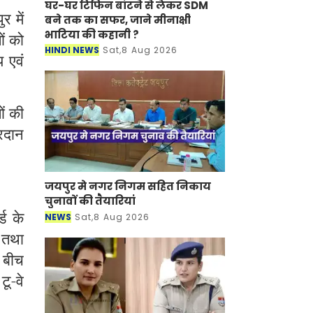
घर-घर टिफिन बांटने से लेकर SDM
र में
बने तक का सफर, जाने मीनाक्षी
भाटिया की कहानी ?
ं को
HINDI NEWS
Sat,8 Aug 2026
य एवं
।
ों की
्रदान
जयपुर मे नगर निगम सहित निकाय
चुनावों की तैयारियां
ड के
NEWS
Sat,8 Aug 2026
 तथा
 बीच
टू-वे
0