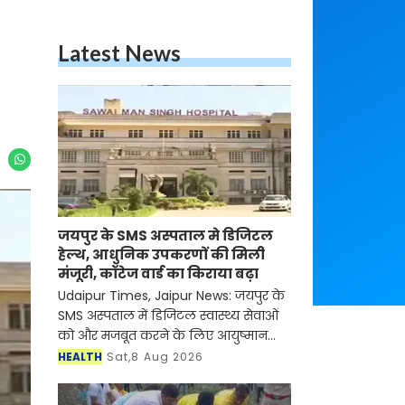
Latest News
जयपुर के SMS अस्पताल मे डिजिटल
हेल्थ, आधुनिक उपकरणों की मिली
मंजूरी, कॉटेज वार्ड का किराया बढ़ा
Udaipur Times, Jaipur News: जयपुर के
SMS अस्पताल में डिजिटल स्वास्थ्य सेवाओं
को और मजबूत करने के लिए आयुष्मान
भारत डिजिटल मिशन की डिजिटल हेल्थ
HEALTH
Sat,8 Aug 2026
इंसेंटिव स्कीम के तहत 2.5 करोड़ रुपये से
अधिक मूल्य के न