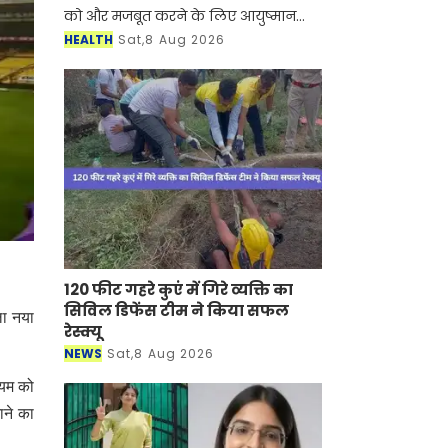
को और मजबूत करने के लिए आयुष्मान
भारत डिजिटल मिशन की डिजिटल हेल्थ
HEALTH
Sat,8 Aug 2026
इंसेंटिव स्कीम के तहत 2.5 करोड़ रुपये से
अधिक मूल्य के न
120 फीट गहरे कुएं में गिरे व्यक्ति का
सिविल डिफेंस टीम ने किया सफल
ला नया
रेस्क्यू
NEWS
Sat,8 Aug 2026
डियम को
ाने का