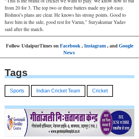
“This is the brand of cricket we want to play. We know how to bat
from 20 for 3. The top two or three batters made my job easy.
Bishnoi’s plans are clear. He knows his strong points. Good to
have him in the side, good rest for Varun,” Suryakumar Yadav
said after the match.
Follow UdaipurTimes on
Facebook
,
Instagram
, and
Google
News
Tags
Sports
Indian Cricket Team
Cricket