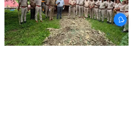
Join for live updates on
WhatsApp
UdaipurTimes, Aug 7, 2026 | Pratapgarh
Crime Update:
पुलिस महानिदेशक श्री राजीव कुमार
शर्मा के निर्देशानुसार ​प्रतापगढ़ जिला पुलिस ने ऑपरेशन
त्रिनेत्र के तहत संगठित अपराधियों और उनके द्वारा
अवैध रूप से अर्जित संपत्तियों के खिलाफ सख्त रुख
अपनाते हुए बड़ी कार्रवाई को अंजाम दिया है। अरनोद
थाना क्षेत्र के कुख्यात हिस्ट्रीशीटर लालसिंह राजपूत के
सरकारी भूमि पर बने अवैध फार्म हाउस को जिला
प्रशासन और पुलिस की मौजूदगी में ध्वस्त कर दिया गया