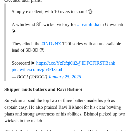
Simply excellent, with 10 overs to spare! 👌
A whirlwind 8⃣-wicket victory for
#TeamIndia
in Guwahati
🥳
They clinch the
#INDvNZ
T20I series with an unassailable
lead of 3⃣-0⃣ 👏
Scorecard ▶️
https://t.co/YzRfqi0li2
@IDFCFIRSTBank
pic.twitter.com/zgp3FIz2o4
— BCCI (@BCCI)
January 25, 2026
Skipper lauds batters and Ravi Bishnoi
Suryakumar said the top two or three batters made his job as
captain easy. He also praised Ravi Bishnoi for his clear bowling
plans and strong awareness of his abilities. Bishnoi picked up two
wickets in the match.