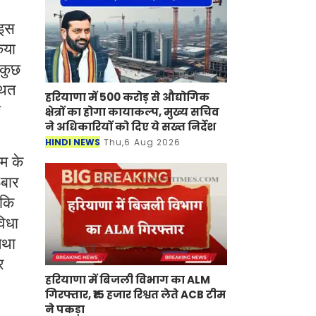
 इस
िया
 कुछ
थित
हरियाणा में 500 करोड़ से औद्योगिक
ी
क्षेत्रों का होगा कायाकल्प, मुख्य सचिव
ने अधिकारियों को दिए ये सख्त निर्देश
HINDI NEWS
Thu,6 Aug 2026
रम के
-बार
 कि
विधा
तथा
र
हरियाणा में बिजली विभाग का ALM
गिरफ्तार, ₹15 हजार रिश्वत लेते ACB टीम
ने पकड़ा