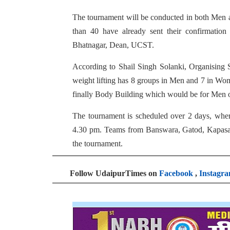
The tournament will be conducted in both Men a
than 40 have already sent their confirmation
Bhatnagar, Dean, UCST.
According to Shail Singh Solanki, Organising S
weight lifting has 8 groups in Men and 7 in Wom
finally Body Building which would be for Men onl
The tournament is scheduled over 2 days, whe
4.30 pm. Teams from Banswara, Gatod, Kapasan,
the tournament.
Follow UdaipurTimes on
Facebook
,
Instagr