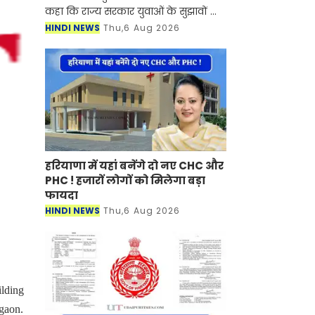
कहा कि राज्य सरकार युवाओं के सुझावों को
गंभीरता से लेकर भर्ती प्रक्रिया को अधिक
HINDI NEWS
Thu,6 Aug 2026
पारदर्शी, समयबद्ध और अभ्यर्थी हितै
हरियाणा में यहां बनेंगे दो नए CHC और
PHC ! हजारों लोगों को मिलेगा बड़ा
फायदा
HINDI NEWS
Thu,6 Aug 2026
lding
gaon.