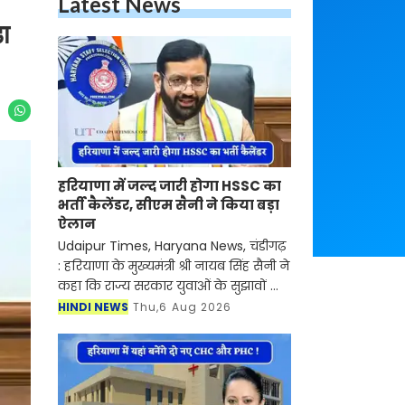
Latest News
ड़ा
हरियाणा में जल्द जारी होगा HSSC का
भर्ती कैलेंडर, सीएम सैनी ने किया बड़ा
ऐलान
Udaipur Times, Haryana News, चंडीगढ़
: हरियाणा के मुख्यमंत्री श्री नायब सिंह सैनी ने
कहा कि राज्य सरकार युवाओं के सुझावों को
गंभीरता से लेकर भर्ती प्रक्रिया को अधिक
HINDI NEWS
Thu,6 Aug 2026
पारदर्शी, समयबद्ध और अभ्यर्थी हितै