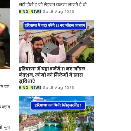
नहीं होती है जो मेहनत करना जानते है वो
एक न एक दिन जरूर कामयाब होते है।
HINDI NEWS
Sat,8 Aug 2026
UPSC को देश की सबसे मुश्किल परीक्षा
माना जाता है, लेकि
हरियाणा में यहां बनेंगे 11 नए मॉडल
जंक्शन, लोगों को मिलेगी ये खास
सुविधाएं
दान पर
HINDI NEWS
Sat,8 Aug 2026
ड क्लब
 युवा