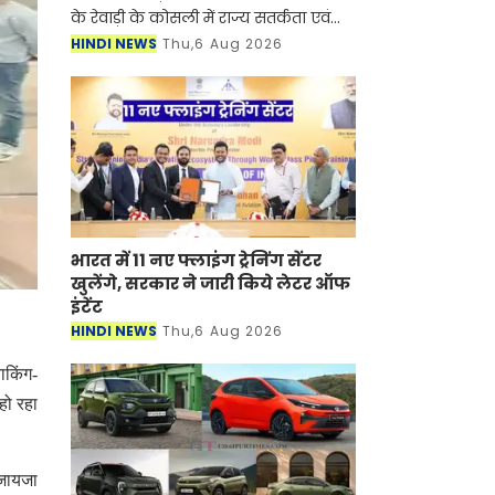
के रेवाड़ी के कोसली में राज्य सतर्कता एवं
भ्रष्टाचार निरोधक ब्यूरो (SV&ACB) ने बड़ी
HINDI NEWS
Thu,6 Aug 2026
कार्रवाई करते हुए पटवारी को 4000 हजार
रुपए की र
भारत में 11 नए फ्लाइंग ट्रेनिंग सेंटर
खुलेंगे, सरकार ने जारी किये लेटर ऑफ
इंटेंट
HINDI NEWS
Thu,6 Aug 2026
ाकिंग-
हो रहा
 जायजा