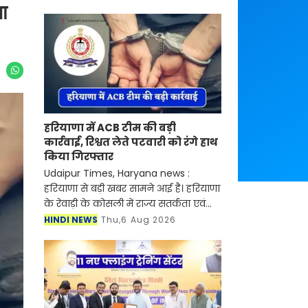
या
हरियाणा में ACB टीम की बड़ी
कार्रवाई, रिश्वत लेते पटवारी को रंगे हाथ
किया गिरफ्तार
Udaipur Times, Haryana news :
हरियाणा से बड़ी खबर सामने आई है। हरियाणा
के रेवाड़ी के कोसली में राज्य सतर्कता एवं
भ्रष्टाचार निरोधक ब्यूरो (SV&ACB) ने बड़ी
HINDI NEWS
Thu,6 Aug 2026
कार्रवाई करते हुए पटवारी को 4000 हजार
रुपए की र