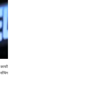
ं काफी
्सचिंग