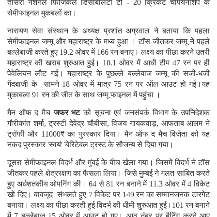
तीसरी नेशनल फिजिकल डिसेबिलिटी टी - 20 क्रिकेट चैंपियनशिप के
सेमीफाइनल मुकबलों का।
नारायण सेवा संस्थान के अध्यक्ष प्रशांत अग्रवाल ने बताया कि पहला
सेमीफाइनल जम्मू और महाराष्ट्र के मध्य हुआ । टॉस जीतकर जम्मू ने पहले
बल्लेबाजी करते हुए 19.2 ओवर में 166 रन बनाए। लक्ष्य का पीछा करने उतरी
महाराष्ट्र की खराब शुरुआत हुई। 10.1 ओवर में आधी टीम 47 रन पर ही
पेवेलियन लौट गई। महाराष्ट्र के पुछल्ले बल्लेबाज जम्मू की सजी-धजी
गेंदबाजी के सामने 18 ओवर में मात्र 75 रन पर ऑल आउट हो गई।यह
मुकाबला 91 रन की जीत के साथ जम्मू फाइनल में पहुंचा ।
मैन ऑफ द मैच
जफर भट
को सूचना एवं जनसंपर्क विभाग के उपनिदेशक
गौरीकांत शर्मा, ट्रस्टी देवेंद्र चौबीसा, विजय गायकवाड़, आफताब आलम ने
ट्रॉफी और 11000₹ का पुरस्कार दिया। मैन ऑफ द मैच विजेता को यह
नकद पुरस्कार 'स्वयं' चेरिटेबल ट्रस्ट के सौजन्य से दिया गया।
दूसरा सेमीफाइनल विदर्भ और मुंबई के बीच खेला गया। जिसमें विदर्भ ने टॉस
जीतकर पहले क्षेत्ररक्षण का फैसला लिया। जिसे मुम्बई ने गलत साबित करते
हुए अर्धशतकीय ओपनिंग की। 64 से 81 रन बनाने में 11.3 ओवर में 4 विकेट
खो दिए। बावजूद संभलते हुए 7 विकेट पर 149 रन का सम्मानजनक टारगेट
बनाया। लक्ष्य का पीछा करती हुई विदर्भ की धीमी शुरुआत हुई।101 रन बनाने
में 7 बल्लेबाज़ 15 ओवर में आउट हो गए। आठ नंबर पर बैटिंग करने आए