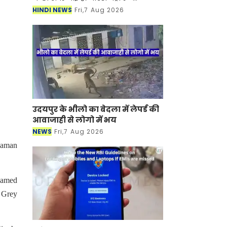
कॉरपोरेशन (NMRC) ने बॉटनिकल गार्डन
HINDI NEWS
Fri,7 Aug 2026
से सेक्टर-142 और ग्रेटर नोएडा डिपो से
बोड़ाकी तक बन
उदयपुर के भीलो का बेदला में लेपर्ड की
आवाजाही से लोगो में भय
NEWS
Fri,7 Aug 2026
dhaman
 named
, Grey