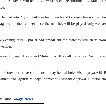
e all the players will be above 35 years of age, informed by Mahipal 
nce.
e divided into 2 groups of four teams each and two matches will be pla
f age so for their convenience the matches will be played only weeke
 evening after 5 pm at Shikarbadi but the matches will starts from
ovember.
ain, Liyaqat Husain and Mohammad Ilyas all the senior Ranji player
h, Convener in the conference today held at hotel Vishnupriya with 
anizer and Jagdish Muhapa, convener. Prashant Agarwal, Director Na
am
, and
Google News