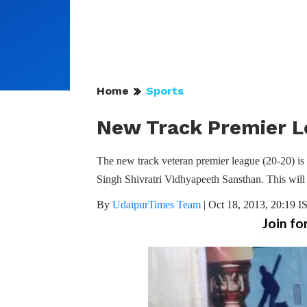
Home
Sports
New Track Premier Le
The new track veteran premier league (20-20) is
Singh Shivratri Vidhyapeeth Sansthan. This will b
By
UdaipurTimes Team
|
Oct 18, 2013, 20:19 I
Join fo