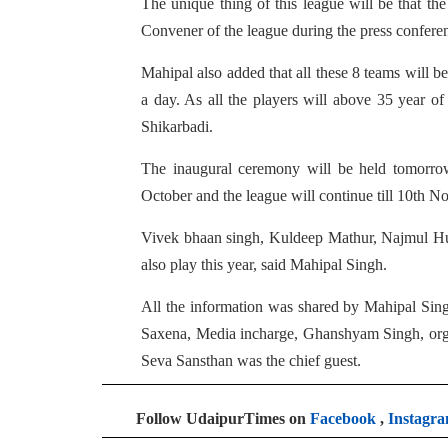
The unique thing of this league will be that th
Convener of the league during the press confere
Mahipal also added that all these 8 teams will b
a day. As all the players will above 35 year o
Shikarbadi.
The inaugural ceremony will be held tomorrow
October and the league will continue till 10th N
Vivek bhaan singh, Kuldeep Mathur, Najmul Hus
also play this year, said Mahipal Singh.
All the information was shared by Mahipal Sing
Saxena, Media incharge, Ghanshyam Singh, org
Seva Sansthan was the chief guest.
Follow UdaipurTimes on
Facebook
,
Instagr