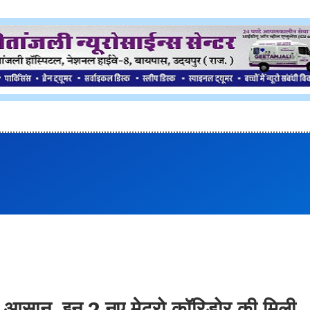
ा आसान, इन 2 नए मेट्रो कॉरिडोर की मिली