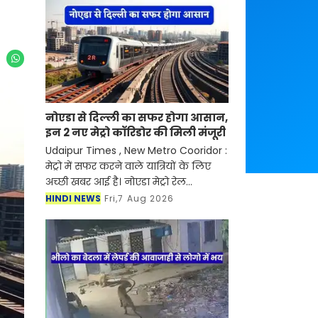
नोएडा से दिल्ली का सफर होगा आसान,
इन 2 नए मेट्रो कॉरिडोर की मिली मंजूरी
Udaipur Times , New Metro Cooridor :
मेट्रो में सफर करने वाले यात्रियों के लिए
अच्छी खबर आई है। नोएडा मेट्रो रेल
कॉरपोरेशन (NMRC) ने बॉटनिकल गार्डन
HINDI NEWS
Fri,7 Aug 2026
से सेक्टर-142 और ग्रेटर नोएडा डिपो से
बोड़ाकी तक बन