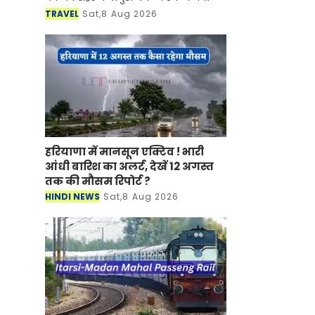
साथ-साथ इसकी समृद्ध सांस्कृतिक विरासत,
TRAVEL
Sat,8 Aug 2026
इतिहास, पारंपरिक कला एवं जीवनशैली से
रूबरू करवान
हरियाणा में मानसून एक्टिव ! भारी
आंधी बारिश का अलर्ट, देखें 12 अगस्त
तक की मौसम रिपोर्ट ?
HINDI NEWS
Sat,8 Aug 2026