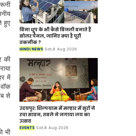
दरूनी
थानीय
े हुए
बिना धूप के भी कैसे बिजली बनाते हैं
सोलर पैनल, जानिए क्या है पूरी
तकनीक ?
HINDI NEWS
Sat,8 Aug 2026
र की
राया
 में
 वॉक
ीब से
उदयपुर: शिल्पग्राम में मल्हार में सुरों ने
रचा सावन, तबले ने जगाया लय का
उत्सव
EVENTS
Sat,8 Aug 2026
ो भी