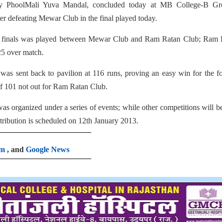
by PhoolMali Yuva Mandal, concluded today at MB College-B Gr
 defeating Mewar Club in the final played today.
 finals was played between Mewar Club and Ram Ratan Club; Ram 
 25 over match.
s sent back to pavilion at 116 runs, proving an easy win for the f
 101 not out for Ram Ratan Club.
 organized under a series of events; while other competitions will b
stribution is scheduled on 12th January 2013.
am
, and
Google News