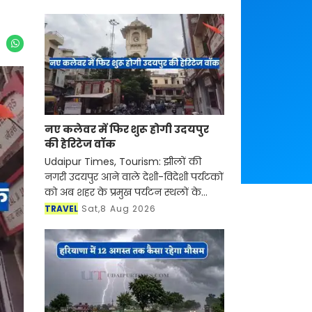
नए कलेवर में फिर शुरू होगी उदयपुर
की हेरिटेज वॉक
Udaipur Times, Tourism: झीलों की
नगरी उदयपुर आने वाले देशी-विदेशी पर्यटकों
को अब शहर के प्रमुख पर्यटन स्थलों के
साथ-साथ इसकी समृद्ध सांस्कृतिक विरासत,
TRAVEL
Sat,8 Aug 2026
इतिहास, पारंपरिक कला एवं जीवनशैली से
रूबरू करवान