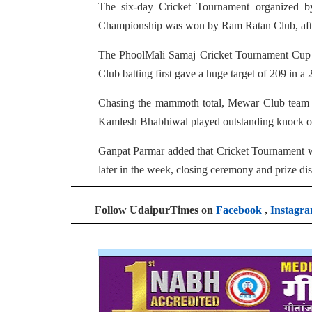
The six-day Cricket Tournament organized 
Championship was won by Ram Ratan Club, after
The PhoolMali Samaj Cricket Tournament Cup
Club batting first gave a huge target of 209 in a
Chasing the mammoth total, Mewar Club team wa
Kamlesh Bhabhiwal played outstanding knock of
Ganpat Parmar added that Cricket Tournament was
later in the week, closing ceremony and prize di
Follow UdaipurTimes on
Facebook
,
Instagr