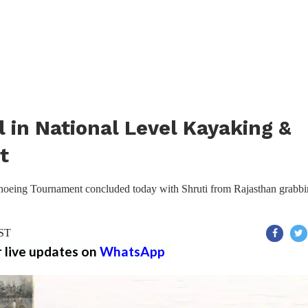
 in National Level Kayaking &
t
oeing Tournament concluded today with Shruti from Rajasthan grabb
IST
r live updates on
WhatsApp