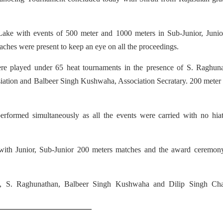
Lake with events of 500 meter and 1000 meters in Sub-Junior, Junio
aches were present to keep an eye on all the proceedings.
re played under 65 heat tournaments in the presence of S. Raghuna
ation and Balbeer Singh Kushwaha, Association Secratary. 200 meter 
rformed simultaneously as all the events were carried with no hiat
with Junior, Sub-Junior 200 meters matches and the award ceremony
v, S. Raghunathan, Balbeer Singh Kushwaha and Dilip Singh Ch