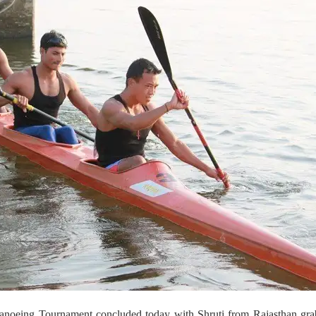
anoeing Tournament concluded today with Shruti from Rajasthan gra