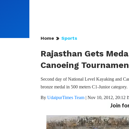
Home
Sports
Rajasthan Gets Medal
Canoeing Tournamen
Second day of National Level Kayaking and Can
bronze medal in 500 meters C1-Junior category.
By
UdaipurTimes Team
|
Nov 10, 2012, 20:12 
Join fo