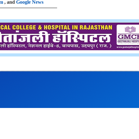
am
, and
Google News