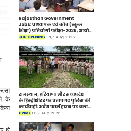
Rajasthan Government
Jobs: प्राध्यापक एवं कोच (स्कूल
शिक्षा) प्रतियोगी परीक्षा-2025, आयोग
ने जारी की हिंदी विषय की विचारित
JOB OPENING
Fri,7 Aug 2026
सूची
ग
ित्सा
राजस्थान, हरियाणा और मध्यप्रदेश
े के
के हिस्ट्रीशीटर पर प्रतापगढ़ पुलिस की
कार्यवाही: अवैध फार्म हाउस पर चला
 किया
बुलडोजर
CRIME
Fri,7 Aug 2026
ए थे