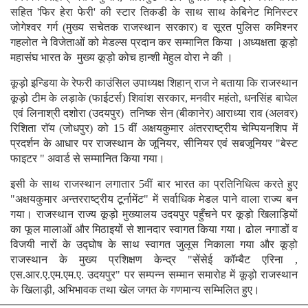
सहित 'फिर हेरा फेरी' की स्टार तिकडी के साथ साथ केबिनेट मिनिस्टर
जोगेश्वर गर्ग (मुख्य सचेतक राजस्थान सरकार) व सूरत पुलिस कमिश्नर
गहलोत ने विजेताओं को मेडल्स प्रदान कर सम्मानित किया ।अध्यक्षता कूड़ो
महासंघ भारत के मुख्य कूड़ो कोच हान्शी मेहुल वोरा ने की ।
कूड़ो इन्डिया के रेफरी काउंसिल उपाध्यक्ष शिहान् राज ने बताया कि राजस्थान
कूड़ो टीम के लड़ाके (फाईटर्स) शिवांश सरकार, मनवीर महंतो, धनसिंह बाघेल
एवं लिनाश्री दशोरा (उदयपुर) तनिष्क सेन (बीकानेर) आराध्या राव (अलवर)
रिशिता राॅय (जोधपुर) को 15 वीं अक्षयकुमार अंतरराष्ट्रीय चेम्पियनशिप में
प्रदर्शन के आधार पर राजस्थान के जूनियर, सीनियर एवं सबजूनियर "बेस्ट
फाइटर " अवार्ड से सम्मानित किया गया।
इसी के साथ राजस्थान लगातार 5वीं बार भारत का प्रतिनिधित्व करते हुए
"अक्षयकुमार अन्तरराष्ट्रीय टूर्नामेंट" में सर्वाधिक मेडल पाने वाला राज्य बन
गया। राजस्थान राज्य कूड़ो मुख्यालय उदयपुर पहुँचने पर कूड़ो खिलाड़ियों
का फूल मालाओं और मिठाइयों से शानदार स्वागत किया गया। ढोल नगाडों व
विजयी नारों के उद्घोष के साथ स्वागत जुलूस निकाला गया और कूड़ो
राजस्थान के मुख्य प्रशिक्षण केन्द्र "सेंसेई कॉम्बैट एरिना ,
एस.आर.ए.एम.एम.ए. उदयपुर" पर सम्पन्न सम्मान समारोह में कूड़ो राजस्थान
के खिलाड़ी, अभिभावक तथा खेल जगत के गणमान्य सम्मिलित हुए।