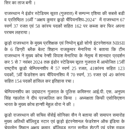
सिर का ताज बनी ।
राजस्थान ने इंडोर स्टेडियम सूरत (गुजरात) में सम्पन्न एशिया की सबसे बडी
व प्रतिष्ठित 16वीं "अक्षय कुमार कूड़ो चैंपियनशिप-2024" में राजस्थान 67
स्वर्ण 37 रजत एवं 58 कांस्य पदकों सहित 162 पर कब्जा कर फिर अपना
परचम लहराया।
कूड़ो राजस्थान के मुख्य प्रशिक्षक एवं निप्पोन् बूडो सोगो इंटरनेशनल NBSII
के 6 डिग्री ब्लैक बेल्ट शिहान राजकुमार मेनारिया ने बताया कि टीम
राजस्थान ने मुख्य कोच रेन्शी विपाश मेनारिया के नेतृत्व में शानदार प्रदर्शन
कर 5 से 7 नवंबर 2024 तक इंडोर स्टेडियम सूरत गुजरात में आयोजित 15वीं
राष्ट्रीय कूडो चेम्पियनशीप में 57 स्वर्ण 25 रजत, 41कांस्य सहित 123
पदकों, 5वीं फेडरेशन कप चैंपियनशिप में 70 स्वर्ण, 35 रजत एवं 49 कांस्य
सहित 154 पदकों हांसिल कर इतिहास रचा।
चेम्पियनशीप का उद्घाटन गुजरात के पुलिस कमिश्नर आई.पी. एस. अनुपम
सिंह गहलोत ने दीप प्रज्वलित कर किया । अध्यक्षता किफी एसोसिएशन
भारत के मुख्य कोच हान्शी मेहुल वोरा ने की ।
कूडो राजस्थान की सचिव सेंसेई सोनिका सैन ने बताया की समापन समारोह
मुख्य अतिथी बॉलिवुड स्टार एवं कूड़ो इंटरनेशनल फेडरेशन ऑफ इंडिया के
चेयरमेन शिहान् अक्षय कुमार, बॉलिवुड स्टार सुनील शेट्टी एवं परेश रावल