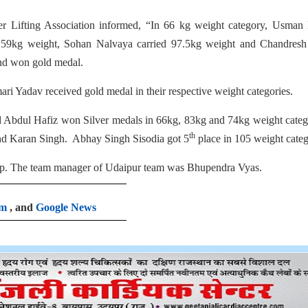
er Lifting Association informed, “In 66 kg weight category, Usman
 59kg weight, Sohan Nalvaya carried 97.5kg weight and Chandresh
and won gold medal.
ri Yadav received gold medal in their respective weight categories.
bdul Hafiz won Silver medals in 66kg, 83kg and 74kg weight catego
th
nd Karan Singh. Abhay Singh Sisodia got 5
place in 105 weight categ
. The team manager of Udaipur team was Bhupendra Vyas.
am
, and
Google News