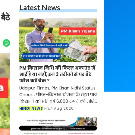
Latest News
ैठे
PM किसान निधि की किस्त अकाउंट में
आई है या नहीं, इन 3 तरीकों से घर बैठे
फोन करें चेक ?
Udaipur Times, PM Kisan Nidhi Status
Check : पीएम-किसान योजना के तहत पात्र
किसानों को प्रति वर्ष 6,000 रुपये की राशि
तीन किस्तों में दी जाती है, जो सीधे उनके
HINDI NEWS
Fri,7 Aug 2026
आधार से जुड़े बैंक खातों में भेजी जाती है