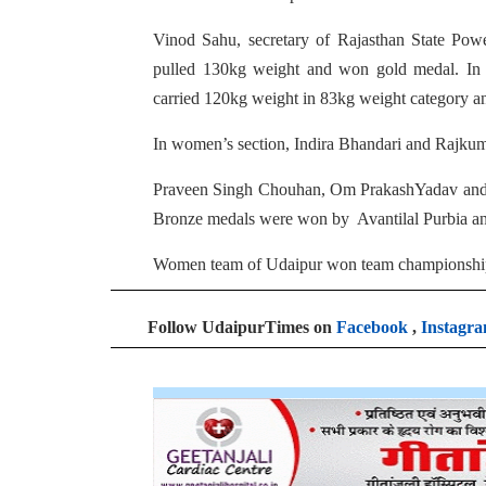
Vinod Sahu, secretary of Rajasthan State Pow
pulled 130kg weight and won gold medal. In
carried 120kg weight in 83kg weight category 
In women’s section, Indira Bhandari and Rajkuma
Praveen Singh Chouhan, Om PrakashYadav and A
Bronze medals were won by Avantilal Purbia a
Women team of Udaipur won team championship
Follow UdaipurTimes on
Facebook
,
Instagr