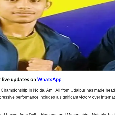
r live updates on
WhatsApp
Championship in Noida, Amil Ali from Udaipur has made head
pressive performance includes a significant victory over internat
ated boxers from Delhi, Haryana, and Maharashtra. Notably, he i