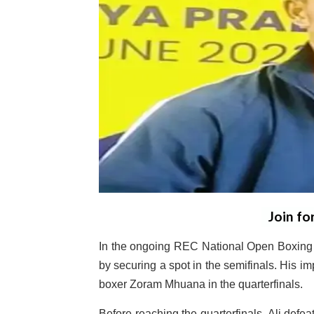
Join fo
In the ongoing REC National Open Boxing 
by securing a spot in the semifinals. His im
boxer Zoram Mhuana in the quarterfinals.
Before reaching the quarterfinals, Ali defe