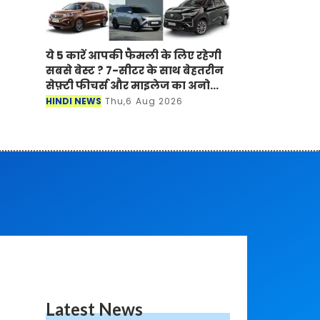
ये 5 कारें आपकी फैमली के लिए रहेगी
सबसे बेस्ट ? 7-सीटर के साथ बेहतरीन
सेफ़्टी फीचर्स और माइलेज का अनोखा
अंदाज
HINDI NEWS
Thu,6 Aug 2026
Latest News