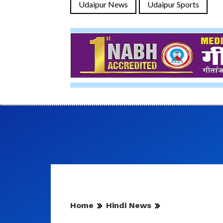
Udaipur News
Udaipur Sports
Home
Hindi News