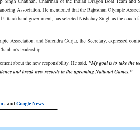
ip Singh Chauhan, Chairman of the Indian Dragon Boat Team and S
anoeing Association. He mentioned that the Rajasthan Olympic Associ
 Uttarakhand government, has selected Nishchay Singh as the coach fo
mpic Association, and Surendra Gurjar, the Secretary, expressed conf
Chauhan’s leadership.
ment about the new responsibility. He said,
"My goal is to take the t
xcellence and break new records in the upcoming National Games."
am
, and
Google News