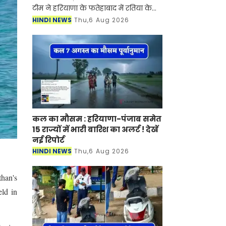
टीम ने हरियाणा के फतेहाबाद में रतिया के
गांव रत्ताखेड़ा में तैनात बिजली निगम के
HINDI NEWS
Thu,6 Aug 2026
सहायक लाइनमैन (ALM) सतपाल को 15
हजार रुपए की रिश्व
कल का मौसम : हरियाणा-पंजाब समेत
15 राज्यों में भारी बारिश का अलर्ट ! देखें
नई रिपोर्ट
HINDI NEWS
Thu,6 Aug 2026
han's
ld in