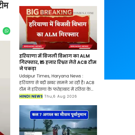
टीम
हरियाणा में बिजली विभाग का ALM
गिरफ्तार, ₹15 हजार रिश्वत लेते ACB टीम
ने पकड़ा
Udaipur Times, Haryana News :
हरियाणा से बड़ी खबर सामने आ रही है। ACB
टीम ने हरियाणा के फतेहाबाद में रतिया के
गांव रत्ताखेड़ा में तैनात बिजली निगम के
HINDI NEWS
Thu,6 Aug 2026
सहायक लाइनमैन (ALM) सतपाल को 15
हजार रुपए की रिश्व