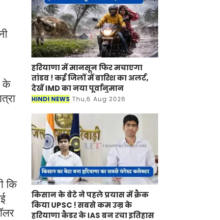
नी
हरियाणा में मानसून फिर मचाएगा
तांडव ! कई जिलों में बारिश का अलर्ट,
 के
देखें IMD का नया पूर्वानुमान
ात्रा
HINDI NEWS
Thu,6 Aug 2026
थी कि
किसान के बेटे ने पहले प्रयास में क्रैक
गई
किया UPSC ! सबसे कम उम्र के
डॉलर
हरियाणा कैडर के IAS बन रचा इतिहास