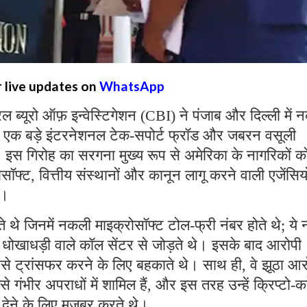
r live updates on
WhatsApp
्रल ब्यूरो ऑफ़ इन्वेस्टिगेशन (CBI) ने पंजाब और दिल्ली में
 एक बड़े इंटरनेशनल टेक-सपोर्ट फ्रॉड और जबरन वसूली
ै। इस गिरोह का सरगना मुख्य रूप से अमेरिका के नागरिकों क
्ट, वित्तीय संस्थानों और कानून लागू करने वाली एजेंसियो
थे।
ते थे जिनमें नकली माइक्रोसॉफ्ट टोल-फ्री नंबर होते थे; ये 
रहे धोखाधड़ी वाले कॉल सेंटर से जोड़ते थे। इसके बाद आरोपी
पैसे ट्रांसफर करने के लिए बहकाते थे। साथ ही, वे झूठा आ
ैसे गंभीर अपराधों में शामिल हैं, और इस तरह उन्हें क्रिप्टो-कर
ी देने के लिए मजबूर करते थे।