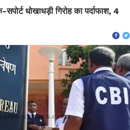
क-सपोर्ट धोखाधड़ी गिरोह का पर्दाफाश, 4