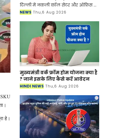
दिल्ली में नकली कॉल सेंटर और ऑफ़िस के
ज़रिए चल रहे एक बड़े इंटरनेशनल टेक-
NEWS
Thu,6 Aug 2026
सपोर्ट फ्रॉड और जबरन वसूली (extortion)
रैकेट का
मुख्यमंत्री वर्क फ्रॉम होम योजना क्या है
? जाने इसके लिए कैसे करें आवेदन
HINDI NEWS
Thu,6 Aug 2026
 (ISKU
ीता।
रा हे।