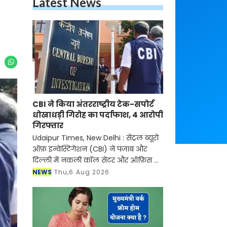
Latest News
CBI ने किया अंतरराष्ट्रीय टेक-सपोर्ट
धोखाधड़ी गिरोह का पर्दाफाश, 4 आरोपी
गिरफ्तार
Udaipur Times, New Delhi : सेंट्रल ब्यूरो
ऑफ़ इन्वेस्टिगेशन (CBI) ने पंजाब और
दिल्ली में नकली कॉल सेंटर और ऑफ़िस के
ज़रिए चल रहे एक बड़े इंटरनेशनल टेक-
NEWS
Thu,6 Aug 2026
सपोर्ट फ्रॉड और जबरन वसूली (extortion)
रैकेट का