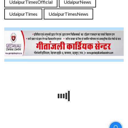
UdaipurTimesOfficial
UdaipurNews
UdaipurTimes
UdaipurTimesNews