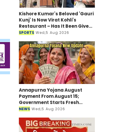
Kishore Kumar's Beloved 'Gauri
Kunj' Is Now Virat Kohli's
Restaurant – Has It Been Given
a New Look?
SPORTS
Wed,5 Aug 2026
Annapurna Yojana August
Payment From August 15;
Government Starts Fresh
Verification Drive
NEWS
Wed,5 Aug 2026