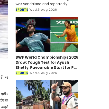
was vandalised and reportedly
targeted with a petrol bomb shortly
SPORTS
Wed,5 Aug 2026
after he joined a virtual press
conference alongside Sheikh Hasi
BWF World Championships 2026
Draw: Tough Test for Ayush
Shetty, Favourable Start for PV
Sindhu
SPORTS
Wed,5 Aug 2026
 ही रह
 तृतीय
दंग रह
व कहते