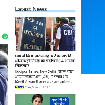
Latest News
CBI ने किया अंतरराष्ट्रीय टेक-सपोर्ट
धोखाधड़ी गिरोह का पर्दाफाश, 4 आरोपी
गिरफ्तार
Udaipur Times, New Delhi : सेंट्रल ब्यूरो
ऑफ़ इन्वेस्टिगेशन (CBI) ने पंजाब और
दिल्ली में नकली कॉल सेंटर और ऑफ़िस के
ज़रिए चल रहे एक बड़े इंटरनेशनल टेक-
NEWS
Thu,6 Aug 2026
सपोर्ट फ्रॉड और जबरन वसूली (extortion)
रैकेट का