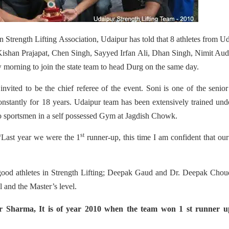
n Strength Lifting Association, Udaipur has told that 8 athletes from U
Kishan Prajapat, Chen Singh, Sayyed Irfan Ali, Dhan Singh, Nimit Au
 morning to join the state team to head Durg on the same day.
vited to be the chief referee of the event. Soni is one of the senio
stantly for 18 years. Udaipur team has been extensively trained und
to sportsmen in a self possessed Gym at Jagdish Chowk.
st
“Last year we were the 1
runner-up, this time I am confident that ou
good athletes in Strength Lifting; Deepak Gaud and Dr. Deepak Chou
 and the Master’s level.
r Sharma, It is of year 2010 when the team won 1 st runner u