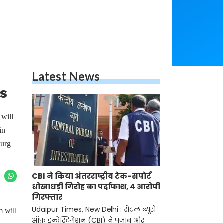
Latest News
ls
 will
in
Durg
CBI ने किया अंतरराष्ट्रीय टेक-सपोर्ट
धोखाधड़ी गिरोह का पर्दाफाश, 4 आरोपी
गिरफ्तार
Udaipur Times, New Delhi : सेंट्रल ब्यूरो
m will
ऑफ़ इन्वेस्टिगेशन (CBI) ने पंजाब और