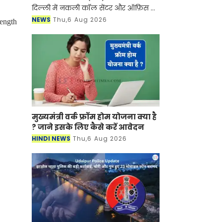
दिल्ली में नकली कॉल सेंटर और ऑफ़िस के
ज़रिए चल रहे एक बड़े इंटरनेशनल टेक-
NEWS
Thu,6 Aug 2026
rength
सपोर्ट फ्रॉड और जबरन वसूली (extortion)
रैकेट का
मुख्यमंत्री वर्क फ्रॉम होम योजना क्या है
? जाने इसके लिए कैसे करें आवेदन
HINDI NEWS
Thu,6 Aug 2026