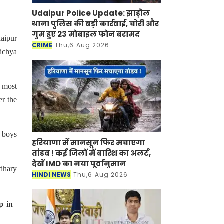
Udaipur Police Update: झाड़ोल
थाना पुलिस की बड़ी कार्रवाई, चोरी और
गुम हुए 23 मोबाइल फोन बरामद
daipur
CRIME
Thu,6 Aug 2026
dichya
r most
er the
r boys
हरियाणा में मानसून फिर मचाएगा
तांडव ! कई जिलों में बारिश का अलर्ट,
देखें IMD का नया पूर्वानुमान
dhary
HINDI NEWS
Thu,6 Aug 2026
p in