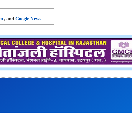
am
, and
Google News