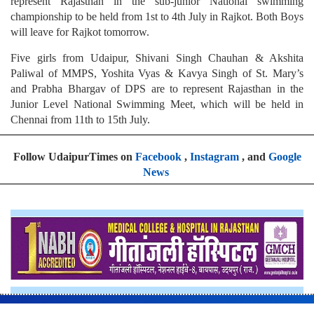
represent Rajasthan in the sub-junior National swimming
championship to be held from 1st to 4th July in Rajkot. Both Boys
will leave for Rajkot tomorrow.
Five girls from Udaipur, Shivani Singh Chauhan & Akshita
Paliwal of MMPS, Yoshita Vyas & Kavya Singh of St. Mary’s
and Prabha Bhargav of DPS are to represent Rajasthan in the
Junior Level National Swimming Meet, which will be held in
Chennai from 11th to 15th July.
Follow UdaipurTimes on
Facebook
,
Instagram
, and
Google
News