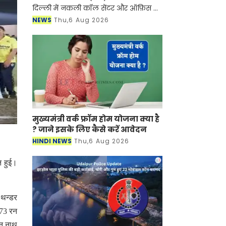
दिल्ली में नकली कॉल सेंटर और ऑफ़िस के
ज़रिए चल रहे एक बड़े इंटरनेशनल टेक-
NEWS
Thu,6 Aug 2026
सपोर्ट फ्रॉड और जबरन वसूली (extortion)
रैकेट का
मुख्यमंत्री वर्क फ्रॉम होम योजना क्या है
? जाने इसके लिए कैसे करें आवेदन
HINDI NEWS
Thu,6 Aug 2026
न हुई।
 थन्डर
 73 रन
ीन नाथ