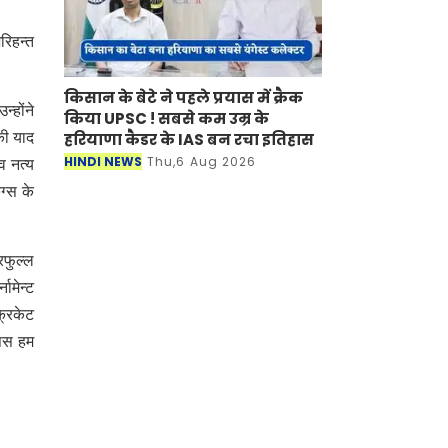
रिहन्त
किसान के बेटे ने पहले प्रयास में क्रैक
्होंने
किया UPSC ! सबसे कम उम्र के
हरियाणा कैडर के IAS बन रचा इतिहास
की याद
HINDI NEWS
Thu,6 Aug 2026
व नत्य
ग्स के
्रफुल्ल
नामेन्ट
्रिकेट
ापस हम