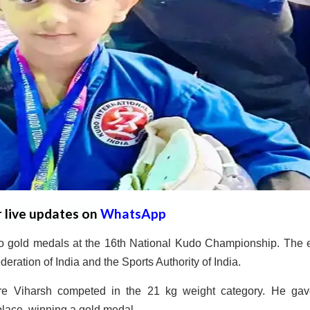
r live updates on
WhatsApp
 gold medals at the 16th National Kudo Championship. The 
eration of India and the Sports Authority of India.
re Viharsh competed in the 21 kg weight category. He ga
place, winning a gold medal.