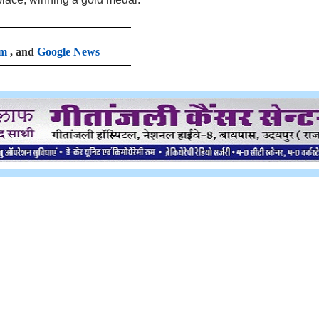
am
, and
Google News