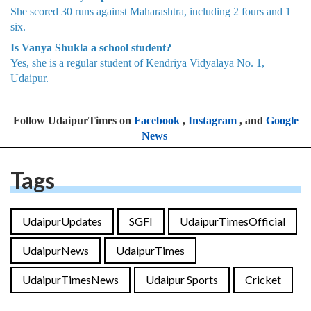
She scored 30 runs against Maharashtra, including 2 fours and 1
six.
Is Vanya Shukla a school student?
Yes, she is a regular student of Kendriya Vidyalaya No. 1,
Udaipur.
Follow UdaipurTimes on
Facebook
,
Instagram
, and
Google
News
Tags
UdaipurUpdates
SGFI
UdaipurTimesOfficial
UdaipurNews
UdaipurTimes
UdaipurTimesNews
Udaipur Sports
Cricket