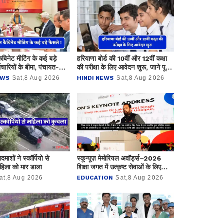
बिनेट मीटिंग के कई बड़े
हरियाणा बोर्ड की 10वीं और 12वीं कक्षा
मचारियों के बीमा, पंचायत-
की परीक्षा के लिए आवेदन शुरू, जाने पूरी
व और सीमेन्ट प्लांट लगाने पर
डिटेल
EWS
Sat,8 Aug 2026
HINDI NEWS
Sat,8 Aug 2026
माशों ने स्कॉर्पियो से
स्कून्यूज़ मेमोरियल अवॉर्ड्स–2026
िला को मार डाला
शिक्षा जगत में उत्कृष्ट सेवाओं के लिए
दिवंगत महाराणा अरविन्द सिंह मेवाड़ के
at,8 Aug 2026
EDUCATION
Sat,8 Aug 2026
नाम समर्पित हुआ प्रतिष्ठित सम्मान