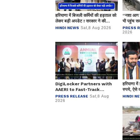
हरियाणा में बिजली कर्मियों की हड़ताल को
“नशा आग ह
लेकर बड़ी अपडेट ! सरकार ने की
भी पहुंच सक
कर्मचारियों से ये अपील
हुए करें जा
HINDI NEWS
Sat,8 Aug 2026
PRESS 
राज्यपाल के 
2026
DigiLocker Partners with
हरियाणा में
AAERI to Fast-Track
रुपये, ऐसे 
Document Verification for
PRESS RELEASE
Sat,8 Aug
HINDI N
Indian Students Heading to
2026
Australia