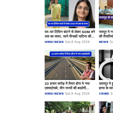
घर-घर टिफिन बांटने से लेकर SDM बने
जयपुर मे न
तक का सफर, जाने मीनाक्षी भाटिया की
की तैयारियां
कहानी ?
HINDI NEWS
Sat,8 Aug 2026
NEWS
S
32 हजार करोड़ में तैयार होगा ये नया
उदयपुर मे 
एक्सप्रेसवे, तीन राज्यों की बदलेगी
हत्या के मा
किस्मत ! हवा से तेज दौड़ेंगी गाड़‍ियां
अभियुक्तो 
HINDI NEWS
Sat,8 Aug 2026
CRIME
S