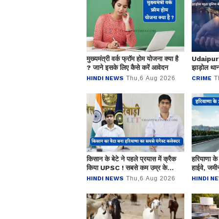
मुख्यमंत्री वर्क फ्रॉम होम योजना क्या है
Udaipur
? जाने इसके लिए कैसे करें आवेदन
झाड़ोल थाना
चोरी और ग
HINDI NEWS
Thu,6 Aug 2026
CRIME
T
किसान के बेटे ने पहले प्रयास में क्रैक
हरियाणा के
किया UPSC ! सबसे कम उम्र के
हाईवे, जमीन
हरियाणा कैडर के IAS बन रचा इतिहास
HINDI NEWS
Thu,6 Aug 2026
HINDI N