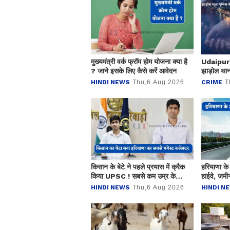
मुख्यमंत्री वर्क फ्रॉम होम योजना क्या है
Udaipur
? जाने इसके लिए कैसे करें आवेदन
झाड़ोल थाना
चोरी और ग
HINDI NEWS
Thu,6 Aug 2026
CRIME
T
किसान के बेटे ने पहले प्रयास में क्रैक
हरियाणा के
किया UPSC ! सबसे कम उम्र के
हाईवे, जमीन
हरियाणा कैडर के IAS बन रचा इतिहास
HINDI NEWS
Thu,6 Aug 2026
HINDI N