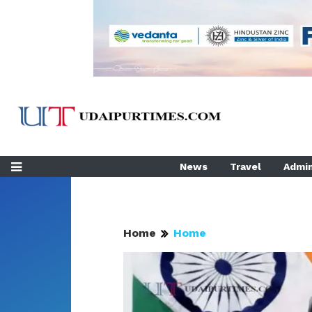
News
Travel
Admin
Home
Home