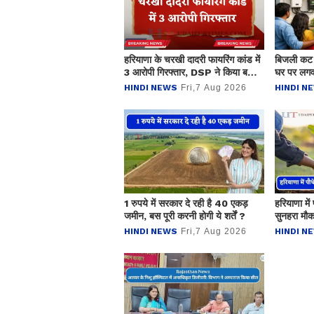
हरियाणा के चरखी दादरी फायरिंग कांड में
बिजली कट स
3 आरोपी गिरफ्तार, DSP ने किया बड़ा
घर पर लग
खुलासा
ऑफ-ग्रिड 
HINDI NEWS
Fri,7 Aug 2026
HINDI N
1 रुपये में सरकार दे रही है 40 एकड़
हरियाणा मे
जमीन, बस पूरी करनी होगी ये शर्तें ?
सुनहरा मौक
का तरीका 
HINDI NEWS
Fri,7 Aug 2026
HINDI N