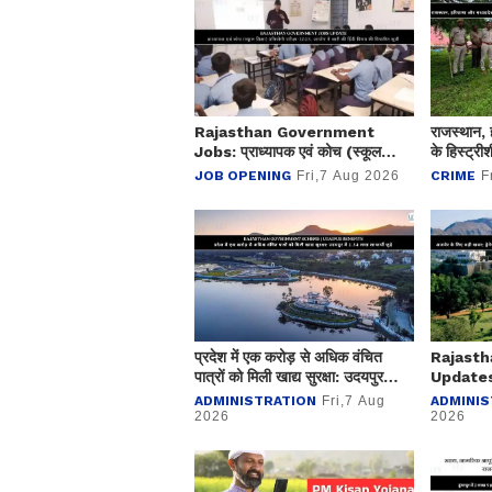
Rajasthan Government
राजस्थान, 
Jobs: प्राध्यापक एवं कोच (स्कूल
के हिस्ट्र
शिक्षा) प्रतियोगी परीक्षा-2025, आयोग
कार्यवाही:
JOB OPENING
Fri,7 Aug 2026
CRIME
F
ने जारी की हिंदी विषय की विचारित सूची
बुलडोजर
प्रदेश में एक करोड़ से अधिक वंचित
Rajast
पात्रों को मिली खाद्य सुरक्षा: उदयपुर
Updates:
में 2.54 लाख लाभार्थी जुड़े
खबर; ड्रेन
ADMINISTRATION
Fri,7 Aug
ADMINIS
रूपए मंजूर
2026
2026