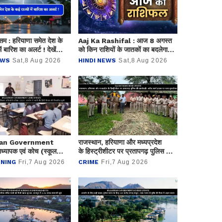
म : हरियाणा समेत देश के
Aaj Ka Rashifal : आज 8 अगस्त
ें बारिश का अलर्ट ! देखें
को किन राशियों के जातकों का बदलेगा
भाग्य ? देखें अपना राशिफल
EWS
Sat,8 Aug 2026
HINDI NEWS
Sat,8 Aug 2026
han Government
राजस्थान, हरियाणा और मध्यप्रदेश
ध्यापक एवं कोच (स्कूल
के हिस्ट्रीशीटर पर प्रतापगढ़ पुलिस की
रतियोगी परीक्षा-2025, आयोग
कार्यवाही: अवैध फार्म हाउस पर चला
NING
Fri,7 Aug 2026
CRIME
Fri,7 Aug 2026
हिंदी विषय की विचारित सूची
बुलडोजर