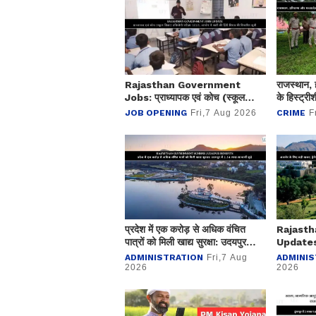
Rajasthan Government
राजस्थान, 
Jobs: प्राध्यापक एवं कोच (स्कूल
के हिस्ट्र
शिक्षा) प्रतियोगी परीक्षा-2025, आयोग
कार्यवाही:
JOB OPENING
Fri,7 Aug 2026
CRIME
F
ने जारी की हिंदी विषय की विचारित सूची
बुलडोजर
प्रदेश में एक करोड़ से अधिक वंचित
Rajast
पात्रों को मिली खाद्य सुरक्षा: उदयपुर
Updates:
में 2.54 लाख लाभार्थी जुड़े
खबर; ड्रेन
ADMINISTRATION
Fri,7 Aug
ADMINIS
रूपए मंजूर
2026
2026