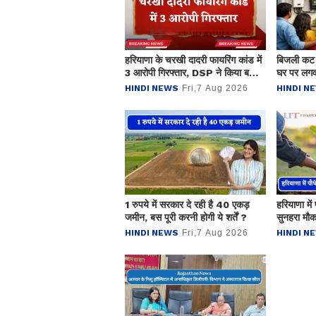
हरियाणा के चरखी दादरी फायरिंग कांड में
बिजली कट स
3 आरोपी गिरफ्तार, DSP ने किया बड़ा
घर पर लग
खुलासा
ऑफ-ग्रिड 
HINDI NEWS
Fri,7 Aug 2026
HINDI N
1 रुपये में सरकार दे रही है 40 एकड़
हरियाणा मे
जमीन, बस पूरी करनी होगी ये शर्तें ?
सुनहरा मौक
का तरीका 
HINDI NEWS
Fri,7 Aug 2026
HINDI N