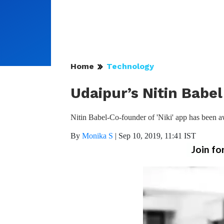
Home
Technology
Udaipur’s Nitin Babel
Nitin Babel-Co-founder of 'Niki' app has been 
By
Monika S
|
Sep 10, 2019, 11:41 IST
Join fo