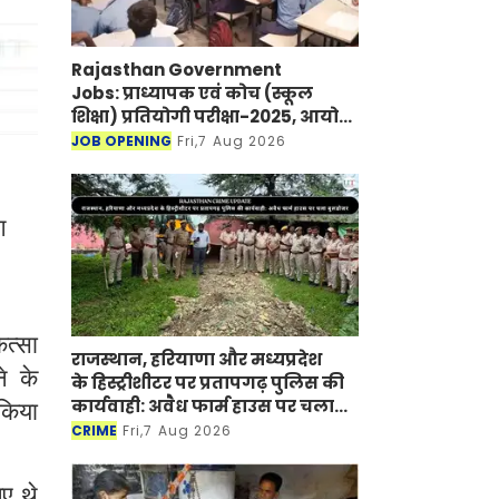
Rajasthan Government
Jobs: प्राध्यापक एवं कोच (स्कूल
शिक्षा) प्रतियोगी परीक्षा-2025, आयोग
ने जारी की हिंदी विषय की विचारित
JOB OPENING
Fri,7 Aug 2026
सूची
ग
ित्सा
राजस्थान, हरियाणा और मध्यप्रदेश
े के
के हिस्ट्रीशीटर पर प्रतापगढ़ पुलिस की
कार्यवाही: अवैध फार्म हाउस पर चला
 किया
बुलडोजर
CRIME
Fri,7 Aug 2026
ए थे