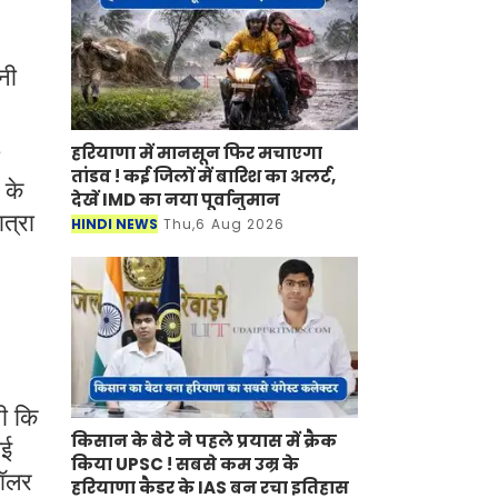
नी
हरियाणा में मानसून फिर मचाएगा
तांडव ! कई जिलों में बारिश का अलर्ट,
 के
देखें IMD का नया पूर्वानुमान
ात्रा
HINDI NEWS
Thu,6 Aug 2026
थी कि
किसान के बेटे ने पहले प्रयास में क्रैक
गई
किया UPSC ! सबसे कम उम्र के
डॉलर
हरियाणा कैडर के IAS बन रचा इतिहास