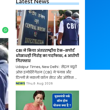
Latest News
CBI ने किया अंतरराष्ट्रीय टेक-सपोर्ट
धोखाधड़ी गिरोह का पर्दाफाश, 4 आरोपी
गिरफ्तार
Udaipur Times, New Delhi : सेंट्रल ब्यूरो
ऑफ़ इन्वेस्टिगेशन (CBI) ने पंजाब और
दिल्ली में नकली कॉल सेंटर और ऑफ़िस के
ज़रिए चल रहे एक बड़े इंटरनेशनल टेक-
NEWS
Thu,6 Aug 2026
सपोर्ट फ्रॉड और जबरन वसूली (extortion)
रैकेट का