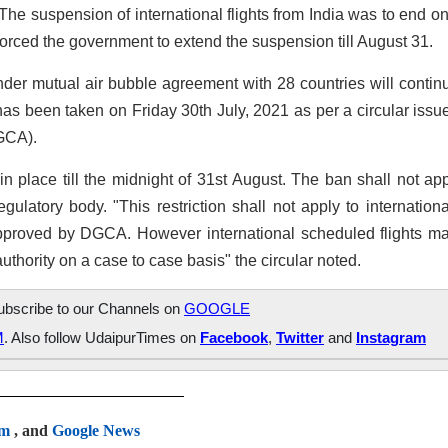
. The suspension of international flights from India was to end on
forced the government to extend the suspension till August 31.
under mutual air bubble agreement with 28 countries will contin
has been taken on Friday 30th July, 2021 as per a circular issu
DGCA).
 place till the midnight of 31st August. The ban shall not app
ulatory body. "This restriction shall not apply to international
 approved by DGCA. However international scheduled flights m
uthority on a case to case basis" the circular noted.
subscribe to our Channels on
GOOGLE
M
. Also follow UdaipurTimes on
Facebook
,
Twitter
and
Instagram
am
, and
Google News