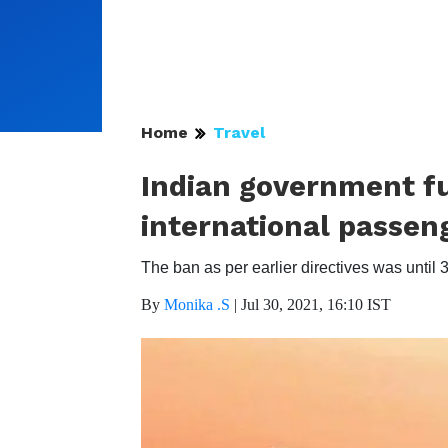
Home
Travel
Indian government f
international passeng
The ban as per earlier directives was until 3
By
Monika .S
|
Jul 30, 2021, 16:10 IST