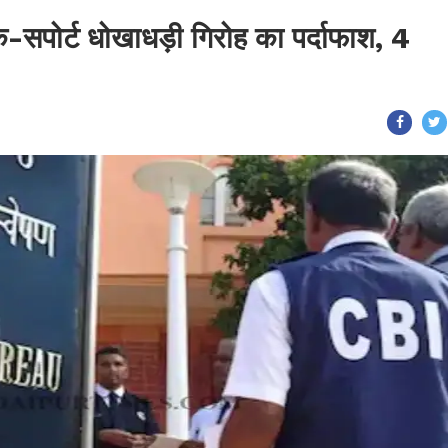
क-सपोर्ट धोखाधड़ी गिरोह का पर्दाफाश, 4