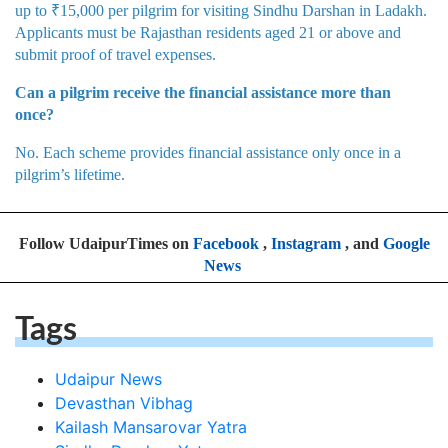
No. Each scheme provides financial assistance only once in a
pilgrim’s lifetime.
Follow UdaipurTimes on
Facebook
,
Instagram
, and
Google
News
Tags
Udaipur News
Devasthan Vibhag
Kailash Mansarovar Yatra
Sindhu Darshan Yatra
UdaipurTimesOfficial
UdaipurNews
UdaipurTimes
UdaipurTimesNews
Yatra