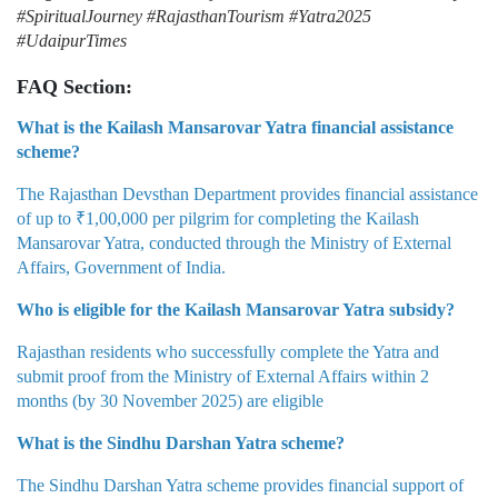
FAQ Section:
What is the Kailash Mansarovar Yatra financial assistance
scheme?
The Rajasthan Devsthan Department provides financial assistance
of up to ₹1,00,000 per pilgrim for completing the Kailash
Mansarovar Yatra, conducted through the Ministry of External
Affairs, Government of India.
Who is eligible for the Kailash Mansarovar Yatra subsidy?
Rajasthan residents who successfully complete the Yatra and
submit proof from the Ministry of External Affairs within 2
months (by 30 November 2025) are eligible
What is the Sindhu Darshan Yatra scheme?
The Sindhu Darshan Yatra scheme provides financial support of
up to ₹15,000 per pilgrim for visiting Sindhu Darshan in Ladakh.
Applicants must be Rajasthan residents aged 21 or above and
submit proof of travel expenses.
Can a pilgrim receive the financial assistance more than
once?