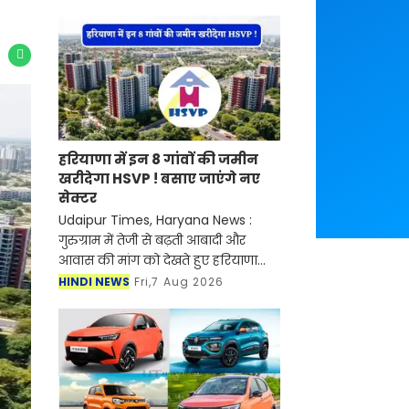
Latest News
हरियाणा में इन 8 गांवों की जमीन
खरीदेगा HSVP ! बसाए जाएंगे नए
सेक्टर
Udaipur Times, Haryana News :
गुरुग्राम में तेजी से बढ़ती आबादी और आवास
की मांग को देखते हुए हरियाणा सरकार नया
रिहायशी सेक्टर विकसित करने की तैयारी
HINDI NEWS
Fri,7 Aug 2026
कर रही है। यह नया सेक्टर अरावली हिल्स
के पास बसाया