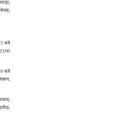
लवाड़ा,
बेरछा,
15 बजे
 23:00
10 बजे
ंक्शन,
राबाद,
दलौदा,