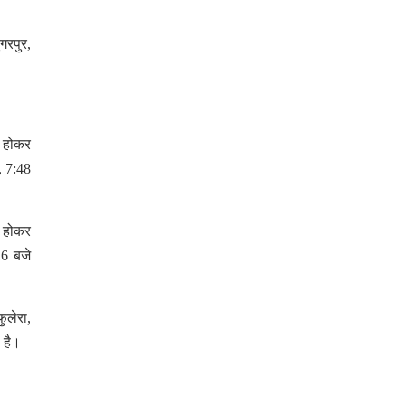
गरपुर,
ा होकर
, 7:48
ा होकर
16 बजे
फुलेरा,
ी है।