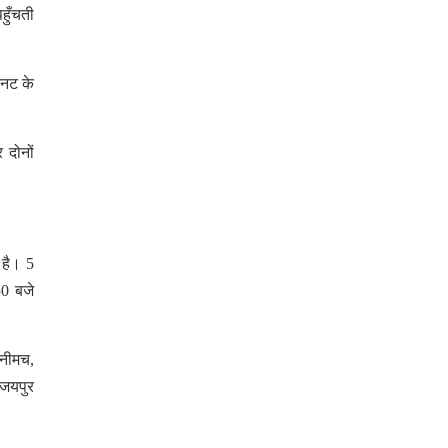
हुँचती
िनट के
 दोनों
 है। 5
50 बजे
 नीमच,
 जयपुर