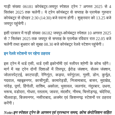
गाड़ी संख्‍या 06181 कोयंबटूर-जयपुर स्‍पेशल ट्रेन 7 अगस्‍त 2025 से 4
सितंबर 2025 तक चलेगी। ये ट्रेन कोयंबटूर से सप्ताह के प्रत्येक गुरुवार
कोयंबटूर से दोपहर 2:30 (14:30) बजे रवाना होगी। शुक्रवार को 13.25 बजे
जयपुर पहुंचेगी।
इसी प्रकार में गाड़ी संख्‍या 06182 जयपुर-कोयंबटूर स्‍पेशल 10 अगस्‍त 2025
से 7 सितंबर 2025 तक जयपुर से सप्ताह के प्रत्येक रविवार रात 22.05 बजे
चलेगी तथा बुधवार को सुबह 08.30 बजे कोयंबटूर रेलवे स्‍टेशन पहुंचेगी।
इन रेलवे स्टेशनो पर रहेगा ठहराव
इस ट्रेन में थर्ड एसी, थर्ड एसी इकोनॉमी एवं स्‍लीपर श्रेणी के कोच रहेंगे।
मार्ग में यह ट्रेन दोनों दिशाओं में तिरुपूर, ईरोड जंक्शन, सेलम जंक्शन,
जोलारपेट्टई, काटपाड़ी, रेणिगुंटा, कड़पा, यर्रगुंटला, गुत्‍ती, डोन, कुर्नूल,
गदवाल, महबूबनगर, काचीगुडी, कामारेड्डी, निजामाबाद, बासर, मुदखेड,
नांदेड़, पूर्णा, हिंगोली, वाशिम, अकोला, भुसावल, जलगांव, नंदुरबार, उधना,
भरूच, वडोदरा, गोधरा, रतलाम, जावरा, मंदसौर, नीमच, चित्तोड़गढ़, चंदेरिया,
भीलवाड़ा, बिजयनगर, नसीराबाद, अजमेर एवं किशनगढ़ स्‍टेशनों पर ठहराव
करेंगी।
Note:इन स्पेशल ट्रेन के आगमन एवं प्रस्‍थान समय, कोच कंपोजिशन सहित