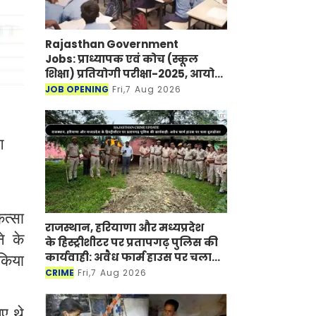
Rajasthan Government
Jobs: प्राध्यापक एवं कोच (स्कूल
शिक्षा) प्रतियोगी परीक्षा-2025, आयोग
ने जारी की हिंदी विषय की विचारित
JOB OPENING
Fri,7 Aug 2026
सूची
ग
ित्सा
राजस्थान, हरियाणा और मध्यप्रदेश
े के
के हिस्ट्रीशीटर पर प्रतापगढ़ पुलिस की
कार्यवाही: अवैध फार्म हाउस पर चला
 किया
बुलडोजर
CRIME
Fri,7 Aug 2026
ए थे