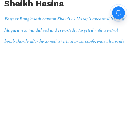
Sheikh Hasina
Former Bangladesh captain Shakib Al Hasan's ancestral home in
Magura was vandalised and reportedly targeted with a petrol
bomb shortly after he joined a virtual press conference alongside
Sheikh Hasina. Police have started an investigation into the
incident.
By
Avijit Das
|
Aug 6, 2026, 02:19 IST