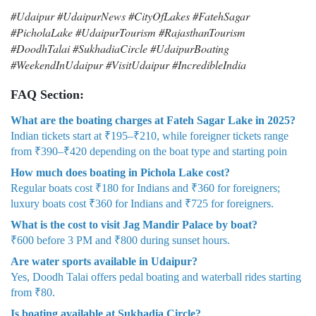
#Udaipur #UdaipurNews #CityOfLakes #FatehSagar
#PicholaLake #UdaipurTourism #RajasthanTourism
#DoodhTalai #SukhadiaCircle #UdaipurBoating
#WeekendInUdaipur #VisitUdaipur #IncredibleIndia
FAQ Section:
What are the boating charges at Fateh Sagar Lake in 2025?
Indian tickets start at ₹195–₹210, while foreigner tickets range
from ₹390–₹420 depending on the boat type and starting poin
How much does boating in Pichola Lake cost?
Regular boats cost ₹180 for Indians and ₹360 for foreigners;
luxury boats cost ₹360 for Indians and ₹725 for foreigners.
What is the cost to visit Jag Mandir Palace by boat?
₹600 before 3 PM and ₹800 during sunset hours.
Are water sports available in Udaipur?
Yes, Doodh Talai offers pedal boating and waterball rides starting
from ₹80.
Is boating available at Sukhadia Circle?