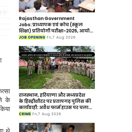
Rajasthan Government
Jobs: प्राध्यापक एवं कोच (स्कूल
शिक्षा) प्रतियोगी परीक्षा-2025, आयोग
ने जारी की हिंदी विषय की विचारित
JOB OPENING
Fri,7 Aug 2026
सूची
ग
ित्सा
राजस्थान, हरियाणा और मध्यप्रदेश
े के
के हिस्ट्रीशीटर पर प्रतापगढ़ पुलिस की
कार्यवाही: अवैध फार्म हाउस पर चला
 किया
बुलडोजर
CRIME
Fri,7 Aug 2026
ए थे