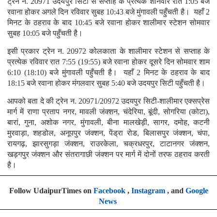
ट्रेन न. 20971 उदयपुर सिटी से सप्ताह के प्रत्येक शनिवार रात 1:05 बजे
रवाना होकर अगले दिन रविवार सुबह 10:43 बजे मुंगावली पहुँचती है। यहाँ 2
मिनट के ठहराव के बाद 10:45 बजे रवाना होकर शालीमार स्टेशन सोमवार
सुबह 10:05 बजे पहुँचती है।
इसी प्रकार ट्रेन न. 20972 कोलकाता के शालीमार स्टेशन से सप्ताह के
प्रत्येक रविवार रात 7:55 (19:55) बजे रवाना होकर दूसरे दिन सोमवार शाम
6:10 (18:10) बजे मुंगावली पहुँचती है। यहाँ 2 मिनट के ठहराव के बाद
18:15 बजे रवाना होकर मंगलवार सुबह 5:40 बजे उदयपुर सिटी पहुँचती है।
आपको बता दे की ट्रेन न. 20971/20972 उदयपुर सिटी-शालीमार एक्सप्रेस
मार्ग में राणा प्रताप नगर, मावली जंक्शन, चंदेरिया, बूंदी, सोगरिया (कोटा),
बारां, गुना, अशोक नगर, मुंगावली, बीना मालखेड़ी, सागर, दमोह, कटनी
मुरवाड़ा, शहडोल, अनूपपुर जंक्शन, पेंड्रा रोड, बिलासपुर जंक्शन, चंपा,
रायगढ़, झारसुगड़ा जंक्शन, राउरकेला, चक्रधरपुर, टाटानगर जंक्शन,
खड़गपुर जंक्शन और संतरागाछी जंक्शन पर मार्ग में दोनों तरफ ठहराव करती
है।
Follow UdaipurTimes on
Facebook
,
Instagram
, and
Google
News