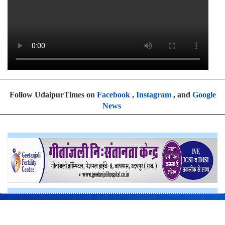
Follow UdaipurTimes on
Facebook
,
Instagram
, and
Google
News