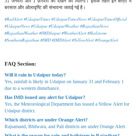
31 जनवरी और 1 फ़रवरी को देखने को मिलेगा। इसके तहत इन क्षेत्रो में
बरसात और ओलावृष्टि की संभावना जताई गई है।
#RailAlert #UdaipurTimes #UdaipurTimesNews #UdaipurTimesOfficial
#UdaipurNews #Udaipur #UdaipurWeather #RajasthanNews
#RajasthanWeather #IMDJaipur #WeatherAlert #Hailstorm
#SouthernRajasthan #IMD #IMDAlert #YellowAlert #OrangeAlert
FAQ Section:
Will it rain in Udaipur today?
Yes, rainfall is likely in Udaipur on January 31 and February 1
due to a western disturbance.
Has IMD issued any alert for Udaipur?
Yes, the Meteorological Department has issued a Yellow Alert for
Udaipur district.
Which districts are under Orange Alert?
Rajsamand, Bhilwara, and Pali districts are under Orange Alert.
What is the reason for rain and hailstorm in Rajasthan?