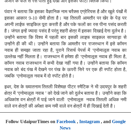
अंजीर के फल से रस पीती हुई देखी और इसका फोटो क्लिक किया।
पंवार ने बताया कि इसका वैज्ञानिक नाम चरैक्स एग्रेरियस है और खुले पंखों में
इसका आकार 9-10 सेमी होता है। यह तितली आमतौर पर खेर के पेड़ पर
अपनी लाईफ साइकिल पूरा करती है और पके फलों का रस पीना पसंद करती
है। जंगल इन्हें ज्यादा पसंद है परंतु शहरी क्षेत्र में इसका दिखाई देना दुर्लभ है।
उन्होंने बताया कि विश्व में पहली बार इसकी लाइफ साइकल सागवाड़ा से
उन्होंने ही की थी। उन्होंने बताया कि आमतौर पर राजस्थान में इसे कॉमन
नवाब ही समझा जाता रहा है, पुराने रिसर्च पेपर्स में ‘एनोमालूस नवाब का
उल्लेख नहीं मिलता है। राजस्थान में हमेशा ही ‘एनोमालूस नवाब ही मिला है,
कॉमन नवाब राजस्थान में कभी देखा नहीं गया है। उन्होंने बताया कि काॅमन
नवाब को बंद पंख में देखने पर पंख के ऊपरी सिरे पर एक ही स्पॉट होता है,
जबकि ‘एनोमालूस नवाब में दो स्पॉट होते है।
इधर, देश के ख्यातनाम तितली विशेषज्ञ पीटर स्मैटिक ने भी उदयपुर के शहरी
क्षेत्र में ‘एनोमालूस नवाब ’ को देखे जाने को दुर्लभ बताया है। उन्होंने कहा कि
अधिकांश वन क्षेत्रों में पाई जाने वाली एनोमालूस नवाब तितली अधिक नमी
वाले वन क्षेत्रों की अपेक्षा कम नमी वाले वन क्षेत्रों में ही दिखाई देती है।
Follow UdaipurTimes on
Facebook
,
Instagram
, and
Google
News