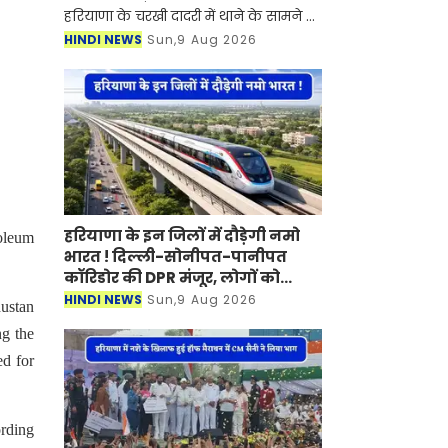
हरियाणा के चरखी दादरी में थाने के सामने हुई
30 राउंड फायरिंग कांड में घायल हुए हिसार
HINDI NEWS
Sun,9 Aug 2026
के कीर्तिमान ने गुरुग्राम के एक निजी
अस्पताल में
हरियाणा के इन जिलों में दौड़ेगी नमो
oleum
भारत ! दिल्ली-सोनीपत-पानीपत
कॉरिडोर की DPR मंजूर, लोगों को
मिलेगा बड़ा फायदा
HINDI NEWS
Sun,9 Aug 2026
ustan
ng the
ed for
ording