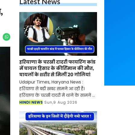
Latest News
,
हरियाणा के चरखी दादरी फायरिंग कांड
में घायल हिसार के कीर्तिमान की मौत,
घायलों के शरीर से मिलीं 20 गोलियां
Udaipur Times, Haryana News :
हरियाणा से बड़ी खबर सामने आ रही है।
हरियाणा के चरखी दादरी में थाने के सामने हुई
30 राउंड फायरिंग कांड में घायल हुए हिसार
HINDI NEWS
Sun,9 Aug 2026
के कीर्तिमान ने गुरुग्राम के एक निजी
अस्पताल में