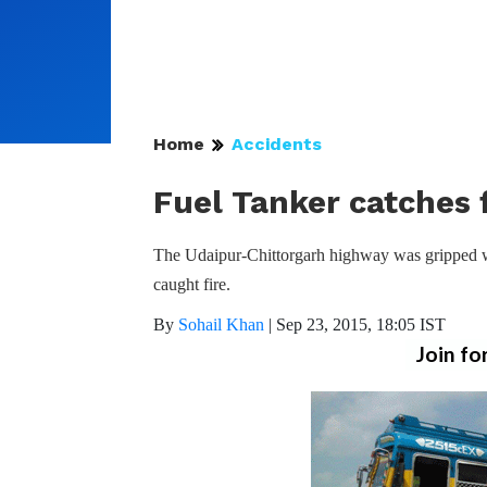
Home
Accidents
Fuel Tanker catches 
The Udaipur-Chittorgarh highway was gripped wi
caught fire.
By
Sohail Khan
|
Sep 23, 2015, 18:05 IST
Join fo