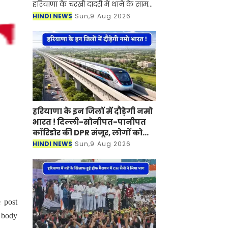
हरियाणा के चरखी दादरी में थाने के सामने
हुई 30 राउंड फायरिंग कांड में घायल हुए
HINDI NEWS
Sun,9 Aug 2026
हिसार के कीर्तिमान ने गुरुग्राम के एक
निजी अस्पताल में
हरियाणा के इन जिलों में दौड़ेगी नमो
भारत ! दिल्ली-सोनीपत-पानीपत
कॉरिडोर की DPR मंजूर, लोगों को
मिलेगा बड़ा फायदा
HINDI NEWS
Sun,9 Aug 2026
 post
d body