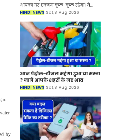
आपका घर एकदम कूल-कूल रहेगा। ये
सुनकर आप भी दंग रह गए ना। दरअसल,
HINDI NEWS
Sat,8 Aug 2026
ग्राज यूनिवर्सिटी ऑफ टेक्नोलॉजी (TU
Graz) के रिसर्चर्स ने 3D प्र
आज पेट्रोल-डीजल महंगा हुआ या सस्ता
? जाने आपके शहरों के नए भाव
HINDI NEWS
Sat,8 Aug 2026
gar.
water.
med by