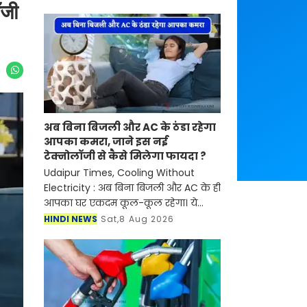
ॉजी
अब बिना बिजली और AC के ठंडा रहेगा
आपका कमरा, जाने इस नई
टेक्नोलॉजी से कैसे मिलेगा फायदा ?
Udaipur Times, Cooling Without
Electricity : अब बिना बिजली और AC के ही
आपका घर एकदम कूल-कूल रहेगा। ये
सुनकर आप भी दंग रह गए ना। दरअसल,
HINDI NEWS
Sat,8 Aug 2026
ग्राज यूनिवर्सिटी ऑफ टेक्नोलॉजी (TU
Graz) के रिसर्चर्स ने 3D प्र