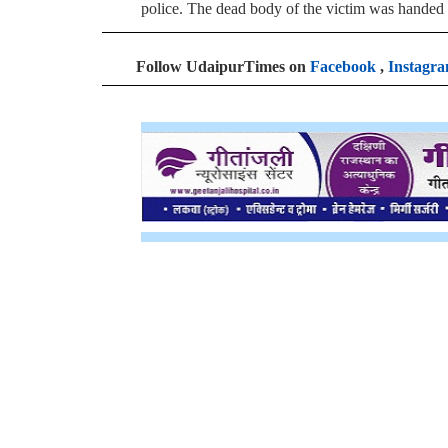
police. The dead body of the victim was handed o
Follow UdaipurTimes on
Facebook
,
Instagr