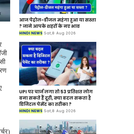
आज पेट्रोल-डीजल महंगा हुआ या सस्ता
? जाने आपके शहरों के नए भाव
HINDI NEWS
Sat,8 Aug 2026
र
ॉजी
एसी
हरण
ए
UPI पर चार्ज लगा तो 53 प्रतिशत लोग
बना सकते हैं दूरी, क्या बदल सकता है
डिजिटल पेमेंट का तरीका ?
HINDI NEWS
Sat,8 Aug 2026
र्चर)