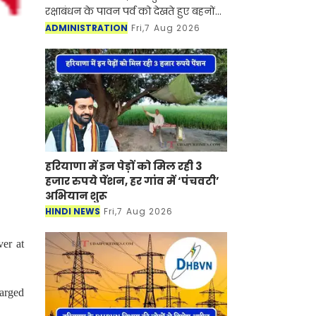
रक्षाबंधन के पावन पर्व को देखते हुए बहनों
के स्नेह को समय पर उनके भाइयों तक
ADMINISTRATION
Fri,7 Aug 2026
पहुँचाने के लिए विशेष तैयारिया की हैं। मंडल
के सभी प्रधान डा
हरियाणा में इन पेड़ों को मिल रही 3
हजार रुपये पेंशन, हर गांव में ‘पंचवटी’
अभियान शुरू
HINDI NEWS
Fri,7 Aug 2026
ver at
harged