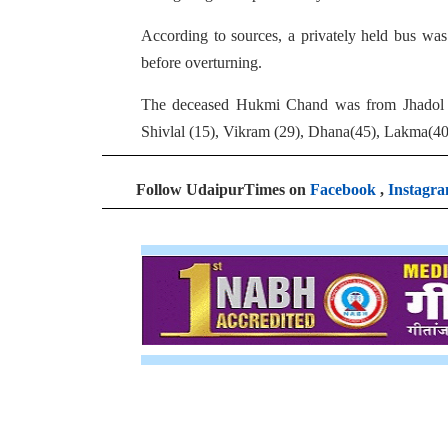
According to sources, a privately held bus wa
before overturning.
The deceased Hukmi Chand was from Jhadol ar
Shivlal (15), Vikram (29), Dhana(45), Lakma(40
Follow UdaipurTimes on
Facebook
,
Instagr