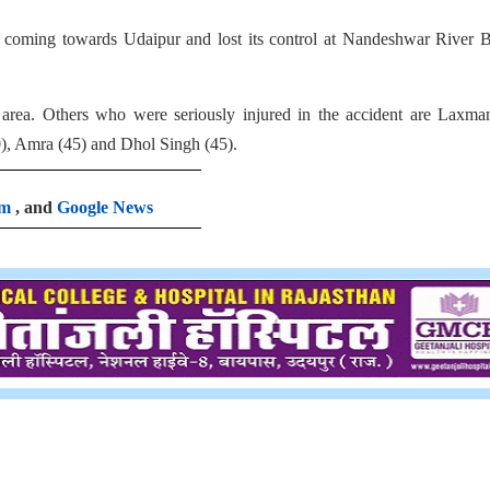
s coming towards Udaipur and lost its control at Nandeshwar River 
ea. Others who were seriously injured in the accident are Laxman
), Amra (45) and Dhol Singh (45).
am
, and
Google News