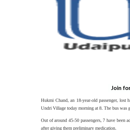
Join fo
Hukmi Chand, an 18-year-old passenger, lost his
Undri Village today morning at 8. The bus was 
Out of around 45-50 passengers, 7 have been adm
after giving them preliminary medication.