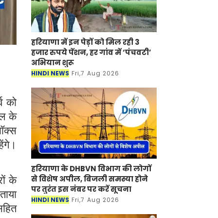
हरियाणा में इन पेड़ों को मिल रही 3
हजार रुपये पेंशन, हर गांव में ‘पंचवटी’
अभियान शुरू
HINDI NEWS
Fri,7 Aug 2026
व को
डल के
ॉक्स
ेंगे।
हरियाणा के DHBVN विभाग की लोगों
से विशेष अपील, बिजली समस्या होने
ों के
पर तुरंत इस नंबर पर करें सूचना
बताया
HINDI NEWS
Fri,7 Aug 2026
सहित