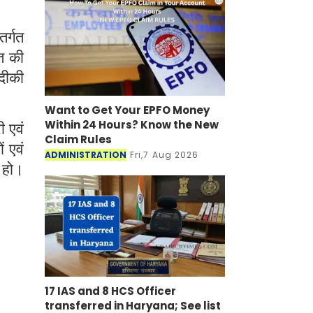
र्गत
त की
दीकी
Want to Get Your EPFO Money
Within 24 Hours? Know the New
ी एवं
Claim Rules
ं एवं
ADMINISTRATION
Fri,7 Aug 2026
 हो।
17 IAS and 8 HCS Officer
transferred in Haryana; See list