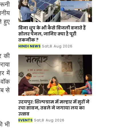
दरूनी
थानीय
े हुए
बिना धूप के भी कैसे बिजली बनाते हैं
सोलर पैनल, जानिए क्या है पूरी
तकनीक ?
HINDI NEWS
Sat,8 Aug 2026
र की
राया
 में
 वॉक
ीब से
उदयपुर: शिल्पग्राम में मल्हार में सुरों ने
रचा सावन, तबले ने जगाया लय का
उत्सव
EVENTS
Sat,8 Aug 2026
ो भी