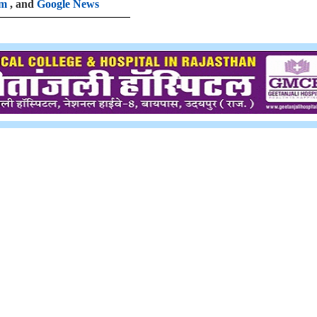
am
, and
Google News