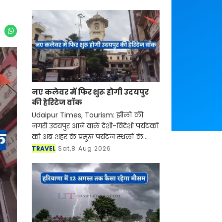
नए कलेवर में फिर शुरू होगी उदयपुर
की हेरिटेज वॉक
Udaipur Times, Tourism: झीलों की
नगरी उदयपुर आने वाले देशी-विदेशी पर्यटकों
को अब शहर के प्रमुख पर्यटन स्थलों के
साथ-साथ इसकी समृद्ध सांस्कृतिक विरासत,
TRAVEL
Sat,8 Aug 2026
इतिहास, पारंपरिक कला एवं जीवनशैली से
रूबरू करवान