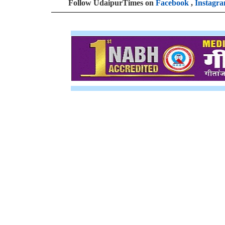
Follow UdaipurTimes on
Facebook
,
Instagr