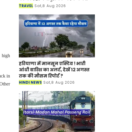
साथ-साथ इसकी समृद्ध सांस्कृतिक विरासत,
TRAVEL
Sat,8 Aug 2026
इतिहास, पारंपरिक कला एवं जीवनशैली से
रूबरू करवान
d high
हरियाणा में मानसून एक्टिव ! भारी
आंधी बारिश का अलर्ट, देखें 12 अगस्त
तक की मौसम रिपोर्ट ?
uck in
HINDI NEWS
Sat,8 Aug 2026
 Other